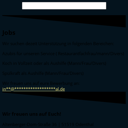
Jobs
Wir suchen dezeit Unterstützung in folgenden Bereichen:
Azubis für unseren Service ( Restaurantfachfrau/mann/Divers)
Koch in Vollzeit oder als Aushilfe (Mann/Frau/Divers)
Spülkraft als Aushilfe (Mann/Frau/Divers)
Wir freuen uns auf eure Bewerbung an:
in
**
@
******************
al.de
Wir freuen uns auf Euch!
Altenberger-Dom-Straße 36 | 51519 Odenthal