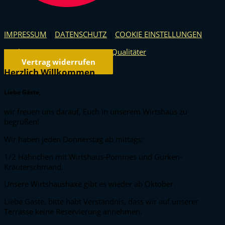
IMPRESSUM
|
DATENSCHUTZ
|
COOKIE EINSTELLUNGEN
Werbeagentur LAWRENZ – Die Qualitäter
Vertrag widerrufen
Herzlich Willkommen
Liebe Gäste,
wir freuen uns darauf, Euch in unserem Wirtshaus zu
begrüßen!
Wir haben jeden Donnerstag ab mittags:
1/2 Hähnchen mit Wirtshaus-Pommes und Gurken-
Kräuterschmand.
Unsere Wirtshaushaxe gibt es wieder ab Oktober.
Liebe Gäste, bitte habt Verständnis, dass wir auf unserer
Terrasse keine Reservierung annehmen.