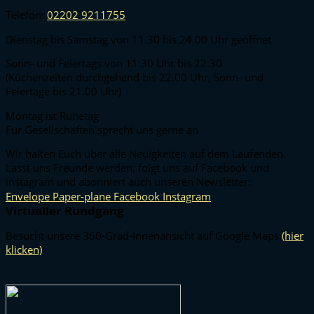
Telefon:
02202 9211755
Dienstag bis Samstag von 11.30 bis 24.00 Uhr geöffnet
Sonn- und Feiertags von 11:30 Uhr bis 22:30
(Küchenzeiten durchgehend bis 22.00 Uhr, Sonn- und
Feiertage bis 21.00 Uhr)
Montag ist Ruhetag
Für Gesellschaften sprecht uns gerne an
Wir halten Euch über alle Neuigkeiten auf dem Laufenden.
Lasst uns Freunde werden, folgt uns auf Facebook und
Instagram und abonniert auch unseren Newsletter:
Envelope
Paper-plane
Facebook
Instagram
Virtueller Rundgang
Besucht unsere 360-Grad-Innenansicht auf Google Maps
(hier
klicken)