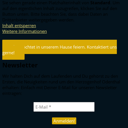
Sie sehen gerade einen Platzhalterinhalt von
Standard
. Um
auf den eigentlichen Inhalt zuzugreifen, klicken Sie auf den
Button unten. Bitte beachten Sie, dass dabei Daten an
Drittanbieter weitergegeben werden.
Inhalt entsperren
Weitere Informationen
Ihr möchtet in unserem Hause feiern. Kontaktiert uns
gerne!
Newsletter
Wir halten Dich auf dem Laufenden und Du gehörst zu den
Ersten, die Neuigkeiten rund um den Herzogenhof Odenthal
erhalten: Einfach mit Deiner E-Mail für unseren Newsletter
eintragen: